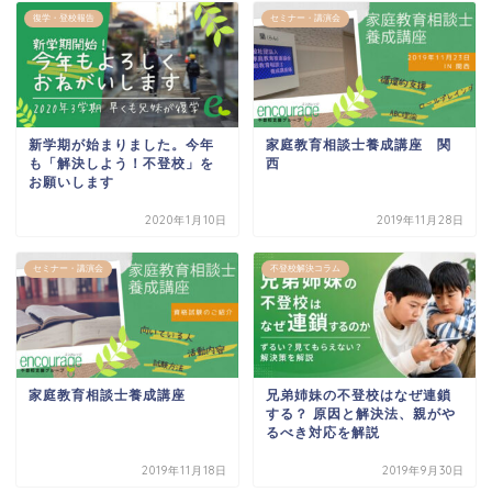
復学・登校報告
セミナー・講演会
新学期が始まりました。今年
家庭教育相談士養成講座 関
も「解決しよう！不登校」を
西
お願いします
2020年1月10日
2019年11月28日
セミナー・講演会
不登校解決コラム
家庭教育相談士養成講座
兄弟姉妹の不登校はなぜ連鎖
する？ 原因と解決法、親がや
るべき対応を解説
2019年11月18日
2019年9月30日