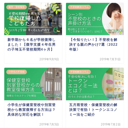
復学・登校報告
不登校解決コラム
新学期から６名が学校復帰し
【今知りたい！】不登校を解
ました！【復学支援４年生男
決する親の声かけ7選〈2022
の子埼玉不登校期間4ヶ月】
年版〉
2019年9月9日
2019年7月31日
小学生の不登校
不登校解決コラム
小学生が保健室登校や別室登
五月雨登校・保健室登校の解
校から教室復帰する方法は？
決策で有効！トークンエコノ
具体的な対応を解説！
ミー法をご紹介
2019年7月3日
2019年7月2日