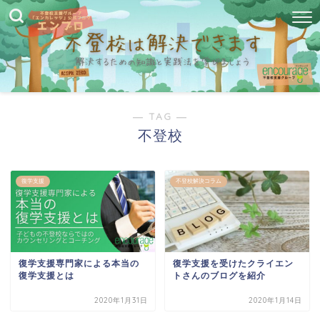
― TAG ―
不登校
復学支援
不登校解決コラム
復学支援専門家による本当の
復学支援を受けたクライエン
復学支援とは
トさんのブログを紹介
2020年1月31日
2020年1月14日