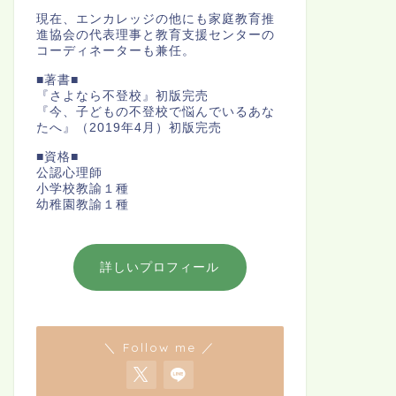
現在、エンカレッジの他にも家庭教育推
進協会の代表理事と教育支援センターの
コーディネーターも兼任。
■著書■
『さよなら不登校』初版完売
『今、子どもの不登校で悩んでいるあな
たへ』（2019年4月）初版完売
■資格■
公認心理師
小学校教諭１種
幼稚園教諭１種
詳しいプロフィール
＼ Follow me ／