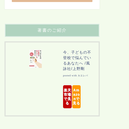
著書のご紹介
今、子どもの不
登校で悩んでい
るあなたへ /風
詠社/上野剛
posted with
カエレバ
楽天
Am
市場
azo
で見
nで
る
見る