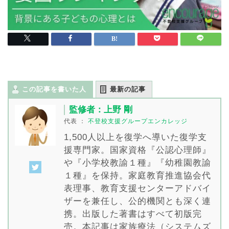
この記事を書いた人
最新の記事
監修者：上野 剛
代表
：
不登校支援グループエンカレッジ
1,500人以上を復学へ導いた復学支
援専門家。国家資格『公認心理師』
や『小学校教諭１種』『幼稚園教諭
１種』を保持。家庭教育推進協会代
表理事、教育支援センターアドバイ
ザーを兼任し、公的機関とも深く連
携。出版した著書はすべて初版完
売。本記事は家族療法（システムズ