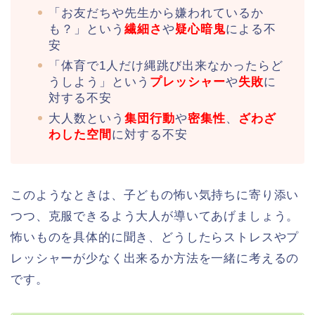
「お友だちや先生から嫌われているか
も？」という
繊細さ
や
疑心暗鬼
による不
安
「体育で1人だけ縄跳び出来なかったらど
うしよう」という
プレッシャー
や
失敗
に
対する不安
大人数という
集団行動
や
密集性
、
ざわざ
わした空間
に対する不安
このようなときは、子どもの怖い気持ちに寄り添い
つつ、克服できるよう大人が導いてあげましょう。
怖いものを具体的に聞き、どうしたらストレスやプ
レッシャーが少なく出来るか方法を一緒に考えるの
です。