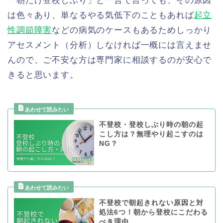
「朝だけ登校しぶり」と一言で言っても、その原因
は色々あり、単なるやる気低下のこともあれば
起立
性調節障害
などの病気のケースもあるためしっかり
アセスメント（分析）しなければ一概には言えませ
んので、ご不安な方は専門家に相談するのが安心で
きると思います。
不登校・登校しぶり時の朝の起
こし方は？無理やり起こすのは
NG？
不登校で朝起きれない原因と対
処法6つ！朝から登校にこだわる
べき理由