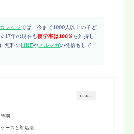
カレッジ
では、今まで1000人以上の子ど
立17年の現在も
復学率は100％
を維持し
に無料の
LINE
や
メルマガ
の発信もして
CLOSE
る時期
るケースと対処法