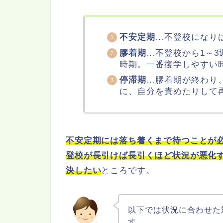
不安定期
…不登校になり
膠着期
…不登校から1～
時期。一番復学しやすい
停滞期
…膠着期が終わり
に、自分を責めたりして
不安定期には落ち着くまで待つことが
登校が長引けば長引くほど状況が悪化
決したい
ところです。
以下では状況に合わせた
す。