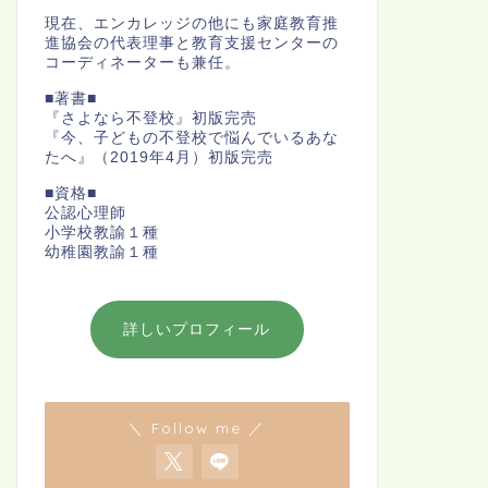
現在、エンカレッジの他にも家庭教育推
進協会の代表理事と教育支援センターの
コーディネーターも兼任。
■著書■
『さよなら不登校』初版完売
『今、子どもの不登校で悩んでいるあな
たへ』（2019年4月）初版完売
■資格■
公認心理師
小学校教諭１種
幼稚園教諭１種
詳しいプロフィール
＼ Follow me ／