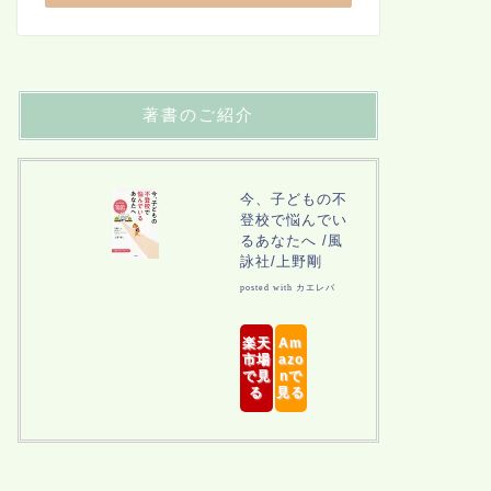
著書のご紹介
今、子どもの不
登校で悩んでい
るあなたへ /風
詠社/上野剛
posted with
カエレバ
楽天
Am
市場
azo
で見
nで
る
見る