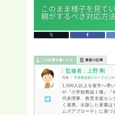
この記事を書いた人
最新の記事
監修者：上野 剛
代表
：
不登校支援グループエンカ
1,500人以上を復学へ
や『小学校教諭１種』『
代表理事、教育支援セン
く連携。出版した著書は
ムズアプローチ）に基づ