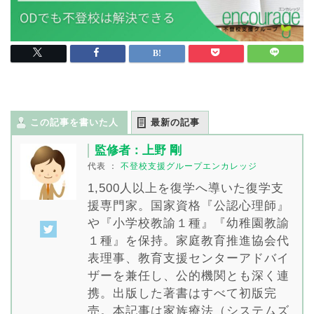
この記事を書いた人
最新の記事
監修者：上野 剛
代表
：
不登校支援グループエンカレッジ
1,500人以上を復学へ導いた復学支
援専門家。国家資格『公認心理師』
や『小学校教諭１種』『幼稚園教諭
１種』を保持。家庭教育推進協会代
表理事、教育支援センターアドバイ
ザーを兼任し、公的機関とも深く連
携。出版した著書はすべて初版完
売。本記事は家族療法（システムズ