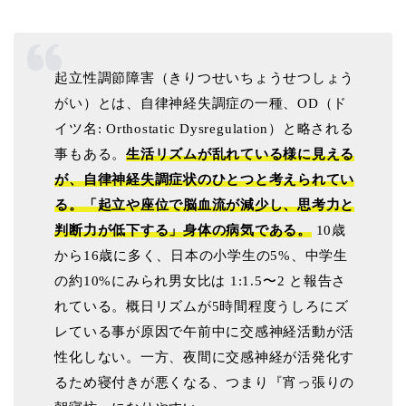
起立性調節障害（きりつせいちょうせつしょう
がい）とは、自律神経失調症の一種、
OD
（ド
イツ名
: Orthostatic Dysregulation
）と略される
事もある。
生活リズムが乱れている様に見える
が、自律神経失調症状のひとつと考えられてい
る。
「起立や座位で脳血流が減少し、思考力と
判断力が低下する」身体の病気である。
10
歳
から
16
歳に多く、日本の小学生の
5%
、中学生
の約
10%
にみられ男女比は
1:1.5
〜
2
と報告さ
れている。概日リズムが
5
時間程度うしろにズ
レている事が原因で午前中に交感神経活動が活
性化しない。一方、夜間に交感神経が活発化す
るため寝付きが悪くなる、つまり『宵っ張りの