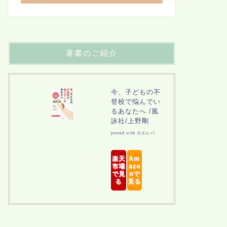
著書のご紹介
今、子どもの不
登校で悩んでい
るあなたへ /風
詠社/上野剛
posted with
カエレバ
楽天
Am
市場
azo
で見
nで
る
見る