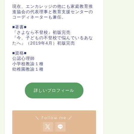
現在、エンカレッジの他にも家庭教育推
進協会の代表理事と教育支援センターの
コーディネーターも兼任。
■著書■
『さよなら不登校』初版完売
『今、子どもの不登校で悩んでいるあな
たへ』（2019年4月）初版完売
■資格■
公認心理師
小学校教諭１種
幼稚園教諭１種
詳しいプロフィール
＼ Follow me ／