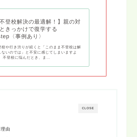
不登校解決の最適解！】親の対
ときっかけで復学する
Step〈事例あり〉
登校や行き渋りが続くと「このまま不登校は解
しないのでは」と不安に感じてしまいますよ
。 不登校に悩んだとき、ま...
CLOSE
い理由