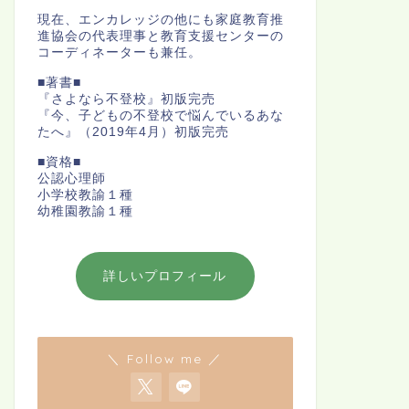
現在、エンカレッジの他にも家庭教育推
進協会の代表理事と教育支援センターの
コーディネーターも兼任。
■著書■
『さよなら不登校』初版完売
『今、子どもの不登校で悩んでいるあな
たへ』（2019年4月）初版完売
■資格■
公認心理師
小学校教諭１種
幼稚園教諭１種
詳しいプロフィール
＼ Follow me ／