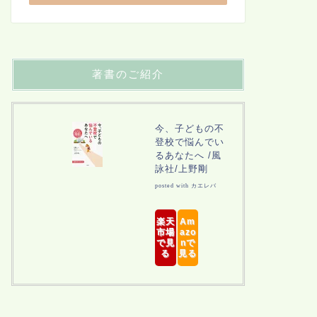
著書のご紹介
今、子どもの不
登校で悩んでい
るあなたへ /風
詠社/上野剛
posted with
カエレバ
楽天
Am
市場
azo
で見
nで
る
見る