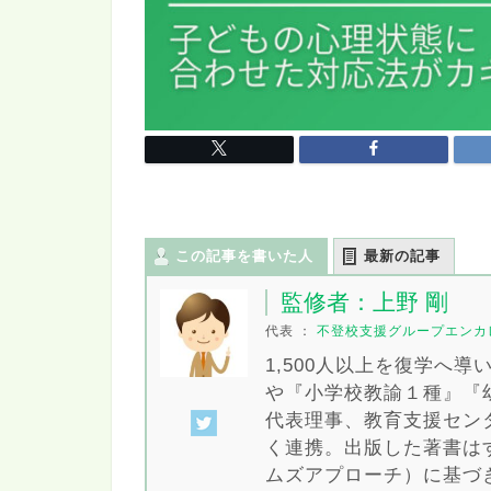
この記事を書いた人
最新の記事
監修者：上野 剛
代表
：
不登校支援グループエンカ
1,500人以上を復学へ
や『小学校教諭１種』『
代表理事、教育支援セン
く連携。出版した著書は
ムズアプローチ）に基づ