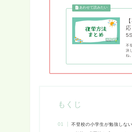
【
応
5
不
決
ね
もくじ
不登校の小学生が勉強しな