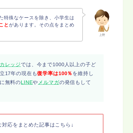
た特殊なケースを除き、小学生は
こと
があります。その点をまとめ
上野
カレッジ
では、今まで1000人以上の子ど
立17年の現在も
復学率は100％
を維持し
に無料の
LINE
や
メルマガ
の発信もして
な対応をまとめた記事はこちら↓