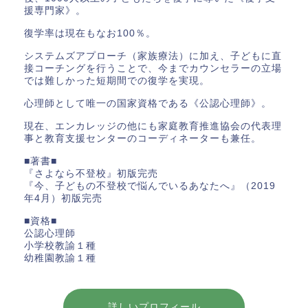
援専門家》。
復学率は現在もなお100％。
システムズアプローチ（家族療法）に加え、子どもに直
接コーチングを行うことで、今までカウンセラーの立場
では難しかった短期間での復学を実現。
心理師として唯一の国家資格である《公認心理師》。
現在、エンカレッジの他にも家庭教育推進協会の代表理
事と教育支援センターのコーディネーターも兼任。
■著書■
『さよなら不登校』初版完売
『今、子どもの不登校で悩んでいるあなたへ』（2019
年4月）初版完売
■資格■
公認心理師
小学校教諭１種
幼稚園教諭１種
詳しいプロフィール