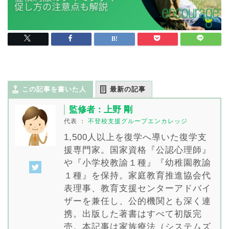
この記事を書いた人
最新の記事
監修者：上野 剛
代表
：
不登校支援グループエンカレッジ
1,500人以上を復学へ導いた復学支
援専門家。国家資格『公認心理師』
や『小学校教諭１種』『幼稚園教諭
１種』を保持。家庭教育推進協会代
表理事、教育支援センターアドバイ
ザーを兼任し、公的機関とも深く連
携。出版した著書はすべて初版完
売。本記事は家族療法（システムズ