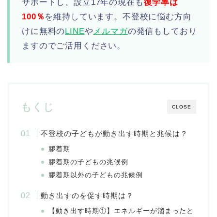
サポートし、設立17年の現在も
復学率は
100％
を維持しています。不登校に悩む方向
けに無料の
LINE
や
メルマガ
の発信もしており
ますのでご活用ください。
もくじ
CLOSE
不登校の子どもが動き出す時期と兆候は？
膠着期
膠着期の子どもの兆候例
膠着期以外の子どもの兆候例
動き出すのを促す時期は？
【動き出す時期①】エネルギーが溜まったと