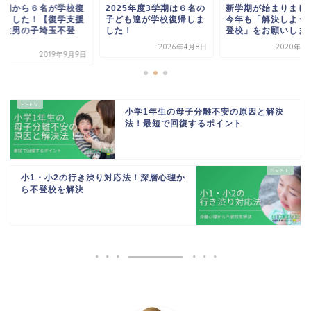
025年度3学期は６名の
新学期が始まりました。
新学期から６名が学
ども達が学校復帰しま
今年も「解決しよう！不
帰しました！【復学
た！
登校」をお願いします
４年生男の子埼玉不
校...
2026年4月8日
2020年1月10日
2019年
小学1年生の母子分離不安の原因と解決
法！最短で回復するポイント
小1・小2の行き渋り対応法！深層心理か
ら不登校を解決