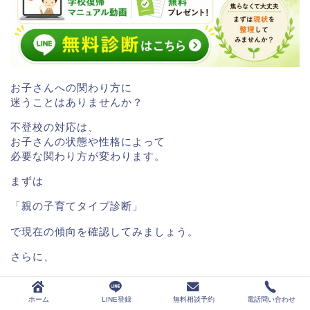
お子さんへの関わり方に
迷うことはありませんか？
不登校の対応は、
お子さんの状態や性格によって
必要な関わり方が変わります。
まずは
「親の子育てタイプ診断」
で現在の傾向を確認してみましょう。
さらに、
・学校復帰マニュアル動画
・不登校対応の考え方
ホーム
LINE登録
無料相談予約
電話問い合わせ