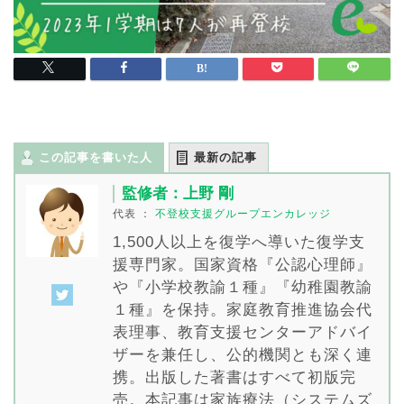
この記事を書いた人
最新の記事
監修者：上野 剛
代表
：
不登校支援グループエンカレッジ
1,500人以上を復学へ導いた復学支
援専門家。国家資格『公認心理師』
や『小学校教諭１種』『幼稚園教諭
１種』を保持。家庭教育推進協会代
表理事、教育支援センターアドバイ
ザーを兼任し、公的機関とも深く連
携。出版した著書はすべて初版完
売。本記事は家族療法（システムズ