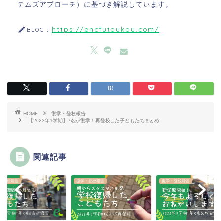
テムズアプローチ）に基づき解説しています。
https://encfutoukou.com/
BLOG：
HOME
復学・登校報告
【2023年1学期】7名が復学！再登校した子どもたちまとめ
関連記事
・登校報告
復学・登校報告
復学・登校報告