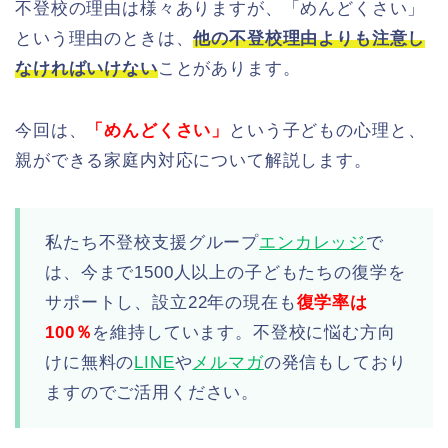
不登校の理由は様々ありますが、「めんどくさい」
という理由のときは、
他の不登校理由よりも注意し
なければいけない
ことがあります。
今回は、
「めんどくさい」
という子どもの心理と、
親ができる家庭内対応について解説します。
私たち不登校支援グループ
エンカレッジ
で
は、今まで1500人以上の子どもたちの復学を
サポートし、設立22年の現在も
復学率は
100％
を維持しています。不登校に悩む方向
けに無料の
LINE
や
メルマガ
の発信もしており
ますのでご活用ください。