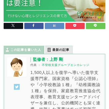
この記事を書いた人
最新の記事
監修者：上野 剛
代表
：
不登校支援グループエンカレッジ
1,500人以上を復学へ導いた復学支
援専門家。国家資格『公認心理師』
や『小学校教諭１種』『幼稚園教諭
１種』を保持。家庭教育推進協会代
表理事、教育支援センターアドバイ
ザーを兼任し、公的機関とも深く連