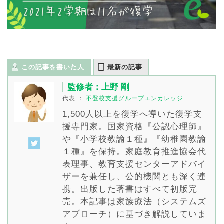
この記事を書いた人
最新の記事
監修者：上野 剛
代表
：
不登校支援グループエンカレッジ
1,500人以上を復学へ導いた復学支
援専門家。国家資格『公認心理師』
や『小学校教諭１種』『幼稚園教諭
１種』を保持。家庭教育推進協会代
表理事、教育支援センターアドバイ
ザーを兼任し、公的機関とも深く連
携。出版した著書はすべて初版完
売。本記事は家族療法（システムズ
アプローチ）に基づき解説していま