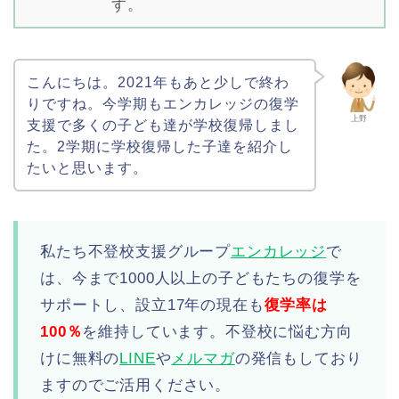
す。
こんにちは。2021年もあと少しで終わ
りですね。今学期もエンカレッジの復学
上野
支援で多くの子ども達が学校復帰しまし
た。2学期に学校復帰した子達を紹介し
たいと思います。
私たち不登校支援グループ
エンカレッジ
で
は、今まで1000人以上の子どもたちの復学を
サポートし、設立17年の現在も
復学率は
100％
を維持しています。不登校に悩む方向
けに無料の
LINE
や
メルマガ
の発信もしており
ますのでご活用ください。