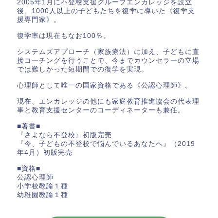
2005年1月に不登校支援グループエンカレッジを設立
後、1000人以上の子どもたちを復学に導いた《復学支
援専門家》。
復学率は現在もなお100％。
システムズアプローチ（家族療法）に加え、子どもに直
接コーチングを行うことで、今までカウンセラーの立場
では難しかった短期間での復学を実現。
心理師として唯一の国家資格である《公認心理師》。
現在、エンカレッジの他にも家庭教育推進協会の代表理
事と教育支援センターのコーディネーターも兼任。
■著書■
『さよなら不登校』初版完売
『今、子どもの不登校で悩んでいるあなたへ』（2019
年4月）初版完売
■資格■
公認心理師
小学校教諭１種
幼稚園教諭１種