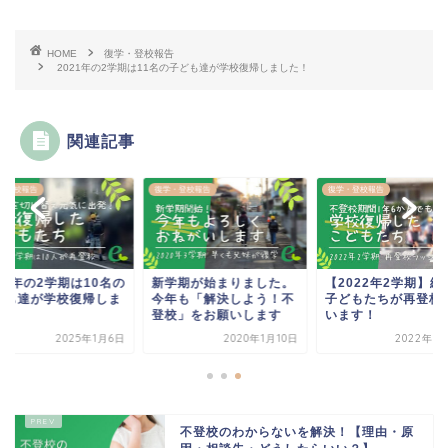
HOME
復学・登校報告
2021年の2学期は11名の子ども達が学校復帰しました！
関連記事
・登校報告
復学・登校報告
復学・登校報告
24年の2学期は10名の
新学期が始まりました。
【2022年2学期】続
ども達が学校復帰しま
今年も「解決しよう！不
子どもたちが再登校
た！
登校」をお願いします
います！
2025年1月6日
2020年1月10日
2022年9
不登校のわからないを解決！【理由・原