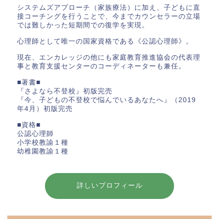
システムズアプローチ（家族療法）に加え、子どもに直
接コーチングを行うことで、今までカウンセラーの立場
では難しかった短期間での復学を実現。
心理師として唯一の国家資格である《公認心理師》。
現在、エンカレッジの他にも家庭教育推進協会の代表理
事と教育支援センターのコーディネーターも兼任。
■著書■
『さよなら不登校』初版完売
『今、子どもの不登校で悩んでいるあなたへ』（2019
年4月）初版完売
■資格■
公認心理師
小学校教諭１種
幼稚園教諭１種
詳しいプロフィール