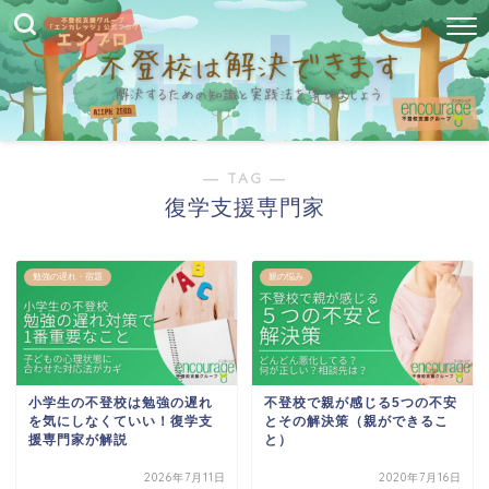
― TAG ―
復学支援専門家
勉強の遅れ・宿題
親の悩み
小学生の不登校は勉強の遅れ
不登校で親が感じる5つの不安
を気にしなくていい！復学支
とその解決策（親ができるこ
援専門家が解説
と）
2026年7月11日
2020年7月16日