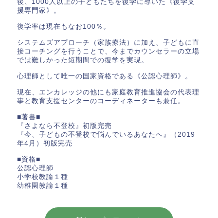
後、1000人以上の子どもたちを復学に導いた《復学支
援専門家》。
復学率は現在もなお100％。
システムズアプローチ（家族療法）に加え、子どもに直
接コーチングを行うことで、今までカウンセラーの立場
では難しかった短期間での復学を実現。
心理師として唯一の国家資格である《公認心理師》。
現在、エンカレッジの他にも家庭教育推進協会の代表理
事と教育支援センターのコーディネーターも兼任。
■著書■
『さよなら不登校』初版完売
『今、子どもの不登校で悩んでいるあなたへ』（2019
年4月）初版完売
■資格■
公認心理師
小学校教諭１種
幼稚園教諭１種