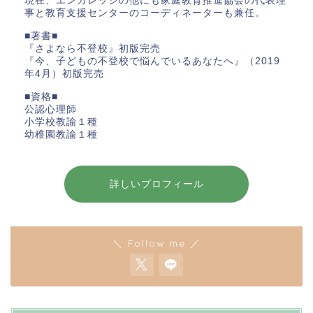
現在、エンカレッジの他にも家庭教育推進協会の代表理
事と教育支援センターのコーディネーターも兼任。
■著書■
『さよなら不登校』初版完売
『今、子どもの不登校で悩んでいるあなたへ』（2019
年4月）初版完売
■資格■
公認心理師
小学校教諭１種
幼稚園教諭１種
詳しいプロフィール
＼ Follow me ／