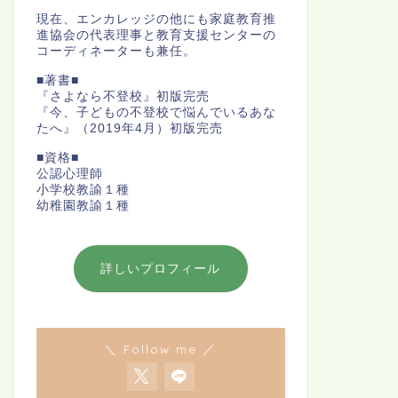
現在、エンカレッジの他にも家庭教育推
進協会の代表理事と教育支援センターの
コーディネーターも兼任。
■著書■
『さよなら不登校』初版完売
『今、子どもの不登校で悩んでいるあな
たへ』（2019年4月）初版完売
■資格■
公認心理師
小学校教諭１種
幼稚園教諭１種
詳しいプロフィール
＼ Follow me ／