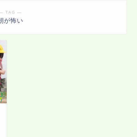
― TAG ―
朝が怖い
日