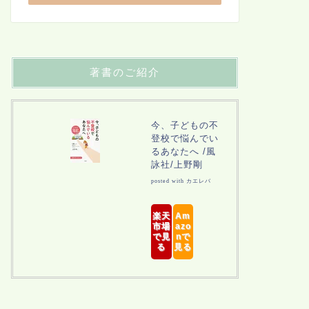
著書のご紹介
今、子どもの不
登校で悩んでい
るあなたへ /風
詠社/上野剛
posted with
カエレバ
楽天
Am
市場
azo
で見
nで
る
見る