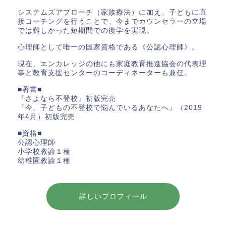
システムズアプローチ（家族療法）に加え、子どもに直
接コーチングを行うことで、今までカウンセラーの立場
では難しかった短期間での復学を実現。
心理師として唯一の国家資格である《公認心理師》。
現在、エンカレッジの他にも家庭教育推進協会の代表理
事と教育支援センターのコーディネーターも兼任。
■著書■
『さよなら不登校』初版完売
『今、子どもの不登校で悩んでいるあなたへ』（2019
年4月）初版完売
■資格■
公認心理師
小学校教諭１種
幼稚園教諭１種
詳しいプロフィール