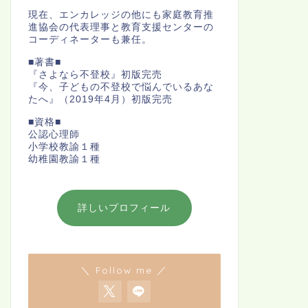
現在、エンカレッジの他にも家庭教育推
進協会の代表理事と教育支援センターの
コーディネーターも兼任。
■著書■
『さよなら不登校』初版完売
『今、子どもの不登校で悩んでいるあな
たへ』（2019年4月）初版完売
■資格■
公認心理師
小学校教諭１種
幼稚園教諭１種
詳しいプロフィール
＼ Follow me ／