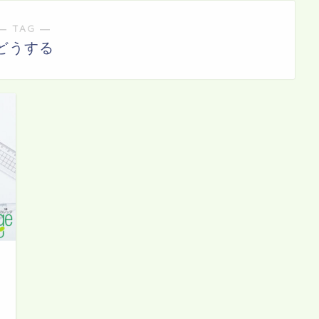
― TAG ―
どうする