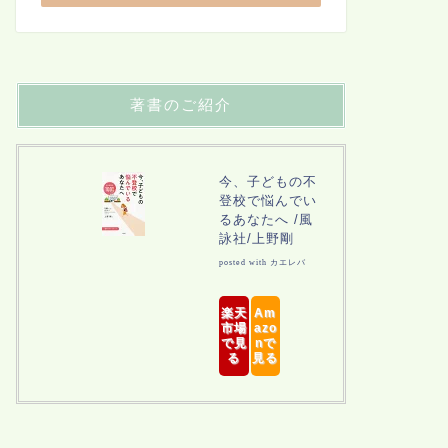
著書のご紹介
今、子どもの不
登校で悩んでい
るあなたへ /風
詠社/上野剛
posted with
カエレバ
楽天
Am
市場
azo
で見
nで
る
見る