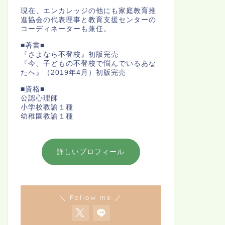
現在、エンカレッジの他にも家庭教育推
進協会の代表理事と教育支援センターの
コーディネーターも兼任。
■著書■
『さよなら不登校』初版完売
『今、子どもの不登校で悩んでいるあな
たへ』（2019年4月）初版完売
■資格■
公認心理師
小学校教諭１種
幼稚園教諭１種
詳しいプロフィール
＼ Follow me ／