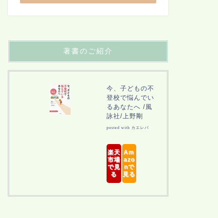
著書のご紹介
今、子どもの不
登校で悩んでい
るあなたへ /風
詠社/上野剛
posted with
カエレバ
楽天
Am
市場
azo
で見
nで
る
見る