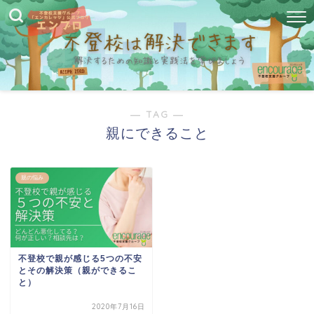
― TAG ―
親にできること
親の悩み
不登校で親が感じる5つの不安
とその解決策（親ができるこ
と）
2020年7月16日