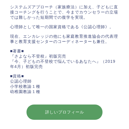
システムズアプローチ（家族療法）に加え、子どもに直
接コーチングを行うことで、今までカウンセラーの立場
では難しかった短期間での復学を実現。
心理師として唯一の国家資格である《公認心理師》。
現在、エンカレッジの他にも家庭教育推進協会の代表理
事と教育支援センターのコーディネーターも兼任。
■著書■
『さよなら不登校』初版完売
『今、子どもの不登校で悩んでいるあなたへ』（2019
年4月）初版完売
■資格■
公認心理師
小学校教諭１種
幼稚園教諭１種
詳しいプロフィール