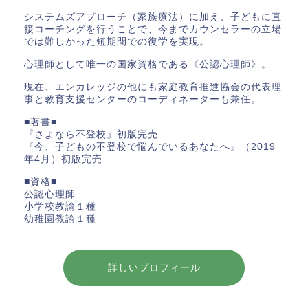
システムズアプローチ（家族療法）に加え、子どもに直
接コーチングを行うことで、今までカウンセラーの立場
では難しかった短期間での復学を実現。
心理師として唯一の国家資格である《公認心理師》。
現在、エンカレッジの他にも家庭教育推進協会の代表理
事と教育支援センターのコーディネーターも兼任。
■著書■
『さよなら不登校』初版完売
『今、子どもの不登校で悩んでいるあなたへ』（2019
年4月）初版完売
■資格■
公認心理師
小学校教諭１種
幼稚園教諭１種
詳しいプロフィール