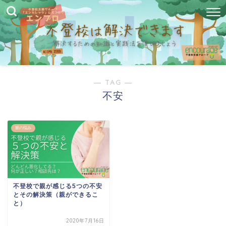
― TAG ―
不安
親の悩み
不登校で親が感じる5つの不安
とその解決策（親ができるこ
と）
2020年7月16日