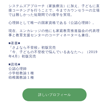
システムズアプローチ（家族療法）に加え、子どもに直
接コーチングを行うことで、今までカウンセラーの立場
では難しかった短期間での復学を実現。
心理師として唯一の国家資格である《公認心理師》。
現在、エンカレッジの他にも家庭教育推進協会の代表理
事と教育支援センターのコーディネーターも兼任。
■著書■
『さよなら不登校』初版完売
『今、子どもの不登校で悩んでいるあなたへ』（2019
年4月）初版完売
■資格■
公認心理師
小学校教諭１種
幼稚園教諭１種
詳しいプロフィール