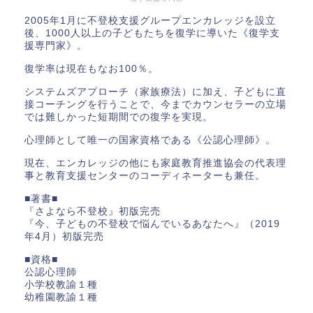
2005年1月に不登校支援グループエンカレッジを設立
後、1000人以上の子どもたちを復学に導いた《復学支
援専門家》。
復学率は現在もなお100％。
システムズアプローチ（家族療法）に加え、子どもに直
接コーチングを行うことで、今までカウンセラーの立場
では難しかった短期間での復学を実現。
心理師として唯一の国家資格である《公認心理師》。
現在、エンカレッジの他にも家庭教育推進協会の代表理
事と教育支援センターのコーディネーターも兼任。
■著書■
『さよなら不登校』初版完売
『今、子どもの不登校で悩んでいるあなたへ』（2019
年4月）初版完売
■資格■
公認心理師
小学校教諭１種
幼稚園教諭１種